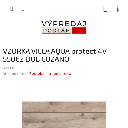
Prejsť
NÁKUP
na
obsah
KOŠÍK
VZORKA VILLA AQUA protect 4V
55062 DUB LOZANO
500336
Priemerné
Neohodnotené
Podrobnosti hodnotenia
hodnotenie
produktu
je
0,0
z
5
hviezdičiek.