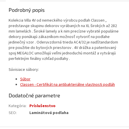
Podrobný popis
Kolekcia Villa 4V od nemeckého výrobcu podlah Classen ,
predstavuje skupinu dekorov vyrábaných na XL širokých až 282
mm lamelách . Široké lamely a k nim precízne vybraté populárne
dekory ponúkajú zákazníkom možnosť vytvoriť na podlahe
jedinečný vzor . Oderuvzdorná trieda AC4/32 je nadštandardom
pre použitie do bytových priestorov . 4V drážka a patentovaný
spoj MEGALOC umožňujú veľmi jednoduchú montáž a vytvárajú
perfektným finálny vzhľad podlahy .
Súvisiace súbory:
Súbor
Classen - Certifikát na antibakteriálne vlastnosti podláh
Dodatočné parametre
Kategória
:
Príslušenstvo
SEO
:
Laminátová podlaha