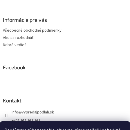
Z
á
p
ä
Informácie pre vás
t
Všeobecné obchodné podmienky
i
Ako sa rozhodnúť
e
Dobré vedieť
Facebook
Kontakt
info
@
vypredajpodlah.sk
+421 911 938 938
@vypredajpodlah