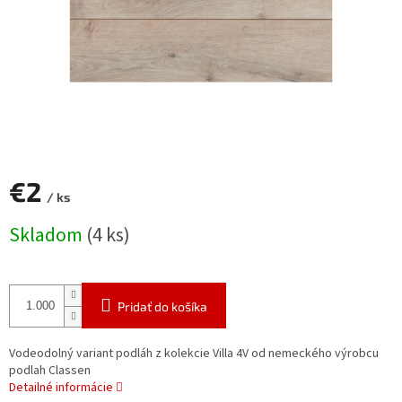
€2
/ ks
Jednotková
Skladom
(4 ks)
cena:
Pridať do košíka
Vodeodolný variant podláh z kolekcie Villa 4V od nemeckého výrobcu
podlah Classen
Detailné informácie