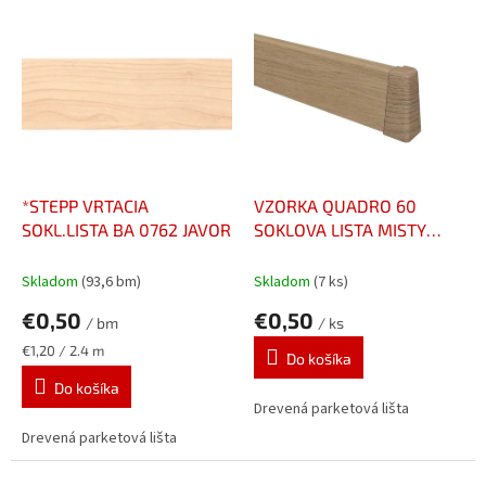
e
V
p
ý
r
p
o
i
d
s
u
p
k
r
t
o
o
d
*STEPP VRTACIA
VZORKA QUADRO 60
v
u
SOKL.LISTA BA 0762 JAVOR
SOKLOVA LISTA MISTY
k
WHITE 730
t
Skladom
(93,6 bm)
Skladom
(7 ks)
o
€0,50
€0,50
v
/ bm
/ ks
Jednotková
€1,20 / 2.4 m
Do košíka
cena:
Do košíka
Drevená parketová lišta
Drevená parketová lišta