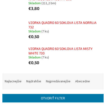
Skladom
(211,2 bm)
€3,80
VZORKA QUADRO 60 SOKLOVA LISTA NORRLIA
732
Skladom
(7 ks)
€0,50
VZORKA QUADRO 60 SOKLOVA LISTA MISTY
WHITE 730
Skladom
(7 ks)
€0,50
R
a
Najlacnejšie
Najdrahšie
Najpredávanejšie
Abecedne
d
e
n
OTVORIŤ FILTER
i