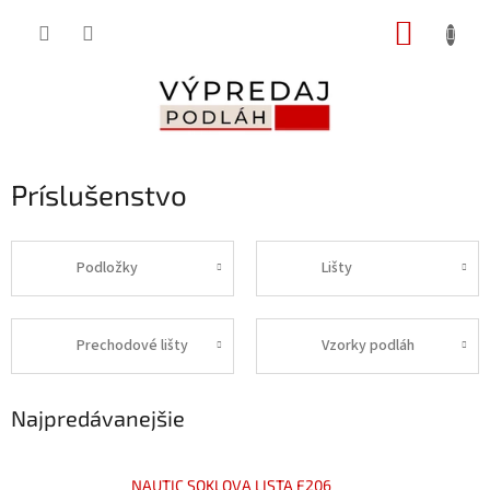
Prejsť
NÁKUP
na
obsah
KOŠÍK
Príslušenstvo
Podložky
Lišty
Prechodové lišty
Vzorky podláh
Najpredávanejšie
NAUTIC SOKLOVA LISTA F206