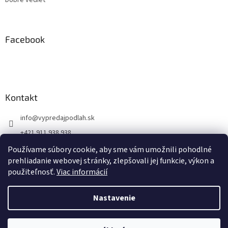
Dobré vedieť
Facebook
Kontakt
info
@
vypredajpodlah.sk
+421 911 938 938
@vypredajpodlah
Používame súbory cookie, aby sme vám umožnili pohodlné
prehliadanie webovej stránky, zlepšovali jej funkcie, výkon a
vypredajpodlah
použiteľnosť.
Viac informácií
Nastavenie
Vytvoril Shoptet