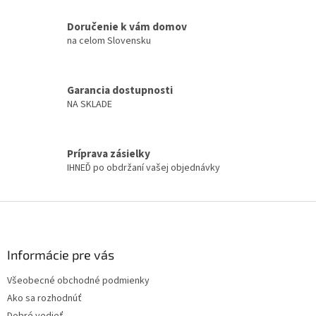
d
v
a
a
Doručenie k vám domov
c
n
i
na celom Slovensku
i
e
e
p
r
Garancia dostupnosti
v
NA SKLADE
k
y
v
ý
Príprava zásielky
p
IHNEĎ po obdržaní vašej objednávky
i
s
u
Z
á
p
ä
Informácie pre vás
t
Všeobecné obchodné podmienky
i
Ako sa rozhodnúť
e