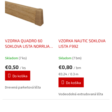
VZORKA QUADRO 60
VZORKA NAUTIC SOKLOVA
SOKLOVA LISTA NORRLIA
LISTA F992
732
Skladom
(7 ks)
Skladom
(7 bm)
€0,50
€0,80
/ ks
/ bm
Jednotková
€0,24 / 0.3 m
Do košíka
cena:
Do košíka
Drevená parketová lišta
Vodeodolná extrudovaná lišta