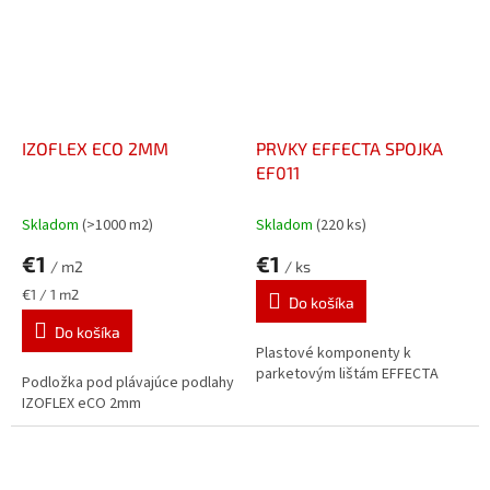
IZOFLEX ECO 2MM
PRVKY EFFECTA SPOJKA
EF011
Skladom
(>1000 m2)
Skladom
(220 ks)
€1
€1
/ m2
/ ks
Jednotková
€1 / 1 m2
Do košíka
cena:
Do košíka
Plastové komponenty k
parketovým lištám EFFECTA
Podložka pod plávajúce podlahy
IZOFLEX eCO 2mm