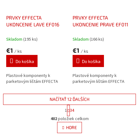
PRVKY EFFECTA
PRVKY EFFECTA
UKONCENIE LAVE EF016
UKONCENIE PRAVE EF011
Skladom
(195 ks)
Skladom
(166 ks)
€1
€1
/ ks
/ ks
Do košíka
Do košíka
Plastové komponenty k
Plastové komponenty k
parketovým lištám EFFECTA
parketovým lištám EFFECTA
NAČÍTAŤ 12 ĎALŠÍCH
S
1
34
t
O
r
402
položiek celkom
v
á
l
HORE
n
á
k
o