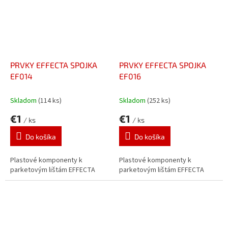
PRVKY EFFECTA SPOJKA
PRVKY EFFECTA SPOJKA
EF014
EF016
Skladom
(114 ks)
Skladom
(252 ks)
€1
€1
/ ks
/ ks
Do košíka
Do košíka
Plastové komponenty k
Plastové komponenty k
parketovým lištám EFFECTA
parketovým lištám EFFECTA