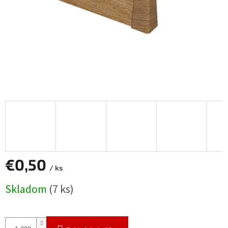
€0,50
/ ks
Jednotková
Skladom
(7 ks)
cena: