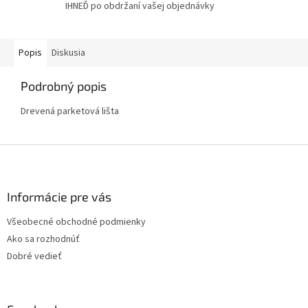
IHNEĎ po obdržaní vašej objednávky
Popis
Diskusia
Podrobný popis
Drevená parketová lišta
Z
á
p
ä
Informácie pre vás
t
Všeobecné obchodné podmienky
i
Ako sa rozhodnúť
e
Dobré vedieť