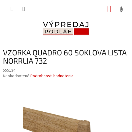
Prejsť
NÁKUP
na
obsah
KOŠÍK
VZORKA QUADRO 60 SOKLOVA LISTA
NORRLIA 732
555134
Priemerné
Neohodnotené
Podrobnosti hodnotenia
hodnotenie
produktu
je
0,0
z
5
hviezdičiek.