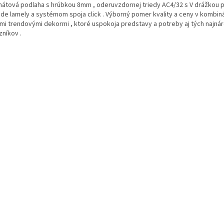
nátová podlaha s hrúbkou 8mm , oderuvzdornej triedy AC4/32 s V drážkou 
de lamely a systémom spoja click . Výborný pomer kvality a ceny v kombiná
mi trendovými dekormi , ktoré uspokoja predstavy a potreby aj tých najná
zníkov .