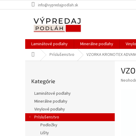
Prejsť
info@vypredajpodlah.sk
na
obsah
Laminátové podlahy
Minerálne podlahy
Vinyl
Domov
Príslušenstvo
VZORKA KRONOTEX ADVANC
B
VZO
o
Preskočiť
č
Priemer
Neohod
Kategórie
kategórie
n
hodnote
ý
produkt
Laminátové podlahy
p
je
Minerálne podlahy
0,0
a
z
Vinylové podlahy
n
5
e
Príslušenstvo
hviezdič
l
Podložky
Lišty