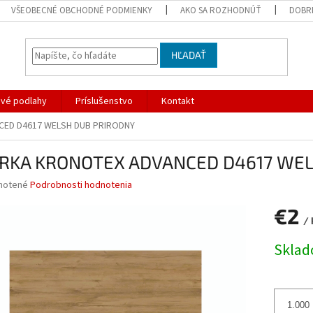
VŠEOBECNÉ OBCHODNÉ PODMIENKY
AKO SA ROZHODNÚŤ
DOBR
HĽADAŤ
ové podlahy
Príslušenstvo
Kontakt
ED D4617 WELSH DUB PRIRODNY
RKA KRONOTEX ADVANCED D4617 WEL
né
notené
Podrobnosti hodnotenia
nie
€2
u
/ 
Jednotk
Skla
cena:
iek.