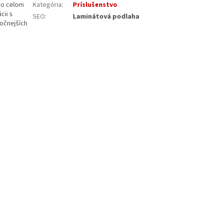
po celom
Kategória
:
Príslušenstvo
cii s
SEO
:
Laminátová podlaha
ročnejších