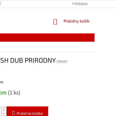
É VEDIEŤ
Prihlásenie
NÁKUPNÝ
Prázdny košík
KOŠÍK
SH DUB PRIRODNY
500287
ks
ová
dom
(1 ks)
Pridať do košíka