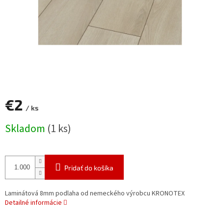
€2
/ ks
Jednotková
Skladom
(1 ks)
cena:
Pridať do košíka
Laminátová 8mm podlaha od nemeckého výrobcu KRONOTEX
Detailné informácie