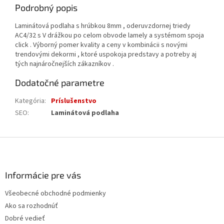
Podrobný popis
Laminátová podlaha s hrúbkou 8mm , oderuvzdornej triedy
AC4/32 s V drážkou po celom obvode lamely a systémom spoja
click . Výborný pomer kvality a ceny v kombinácii s novými
trendovými dekormi , ktoré uspokoja predstavy a potreby aj
tých najnáročnejších zákazníkov .
Dodatočné parametre
Kategória
:
Príslušenstvo
SEO
:
Laminátová podlaha
Z
á
p
ä
Informácie pre vás
t
Všeobecné obchodné podmienky
i
Ako sa rozhodnúť
e
Dobré vedieť