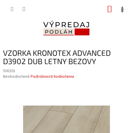
Prejsť
NÁKUP
na
obsah
KOŠÍK
VZORKA KRONOTEX ADVANCED
D3902 DUB LETNY BEZOVY
500201
Priemerné
Neohodnotené
Podrobnosti hodnotenia
hodnotenie
produktu
je
0,0
z
5
hviezdičiek.