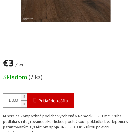
€3
/ ks
Jednotková
Skladom
(2 ks)
cena:
Pridať do košíka
Minerálna kompozitná podlaha vyrobená v Nemecku . 5+1 mm hrubá
podlaha s integrovanou akustickou podložkou - pokládka bez lepenia s
patentovaným systémom spoja UNICLIC a štruktúrou povrchu