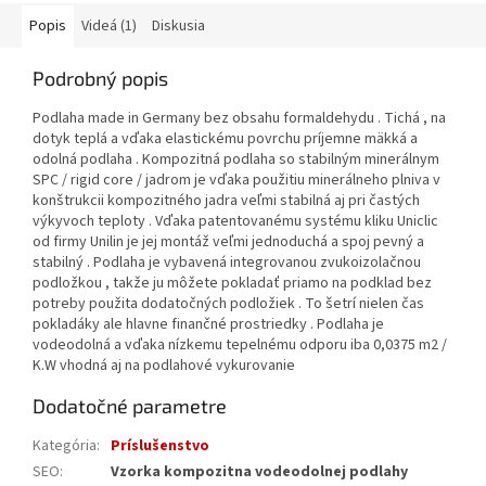
Popis
Videá (1)
Diskusia
Podrobný popis
Podlaha made in Germany bez obsahu formaldehydu . Tichá , na
dotyk teplá a vďaka elastickému povrchu príjemne mäkká a
odolná podlaha . Kompozitná podlaha so stabilným minerálnym
SPC / rigid core / jadrom je vďaka použitiu minerálneho plniva v
konštrukcii kompozitného jadra veľmi stabilná aj pri častých
výkyvoch teploty . Vďaka patentovanému systému kliku Uniclic
od firmy Unilin je jej montáž veľmi jednoduchá a spoj pevný a
stabilný . Podlaha je vybavená integrovanou zvukoizolačnou
podložkou , takže ju môžete pokladať priamo na podklad bez
potreby použita dodatočných podložiek . To šetrí nielen čas
pokladáky ale hlavne finančné prostriedky . Podlaha je
vodeodolná a vďaka nízkemu tepelnému odporu iba 0,0375 m2 /
K.W vhodná aj na podlahové vykurovanie
Dodatočné parametre
Kategória
:
Príslušenstvo
SEO
:
Vzorka kompozitna vodeodolnej podlahy