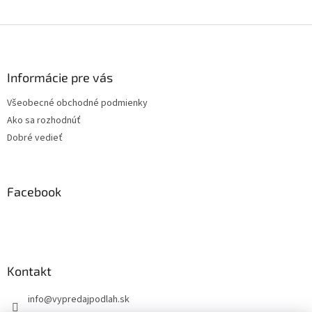
Z
á
p
ä
Informácie pre vás
t
Všeobecné obchodné podmienky
i
Ako sa rozhodnúť
e
Dobré vedieť
Facebook
Kontakt
info
@
vypredajpodlah.sk