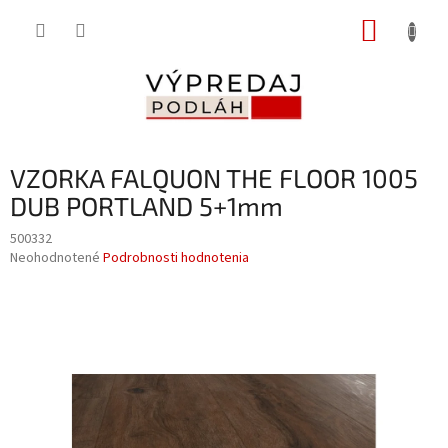
Prejsť
NÁKUP
na
obsah
KOŠÍK
VZORKA FALQUON THE FLOOR 1005
DUB PORTLAND 5+1mm
500332
Priemerné
Neohodnotené
Podrobnosti hodnotenia
hodnotenie
produktu
je
0,0
z
5
hviezdičiek.