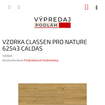
Prejsť
NÁKUP
na
obsah
KOŠÍK
VZORKA CLASSEN PRO NATURE
62543 CALDAS
500604
Priemerné
Neohodnotené
Podrobnosti hodnotenia
hodnotenie
produktu
je
0,0
z
5
hviezdičiek.