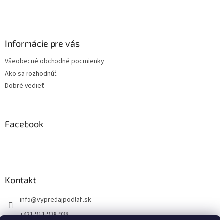
Z
á
p
ä
Informácie pre vás
t
Všeobecné obchodné podmienky
i
Ako sa rozhodnúť
e
Dobré vedieť
Facebook
Kontakt
info
@
vypredajpodlah.sk
+421 911 938 938