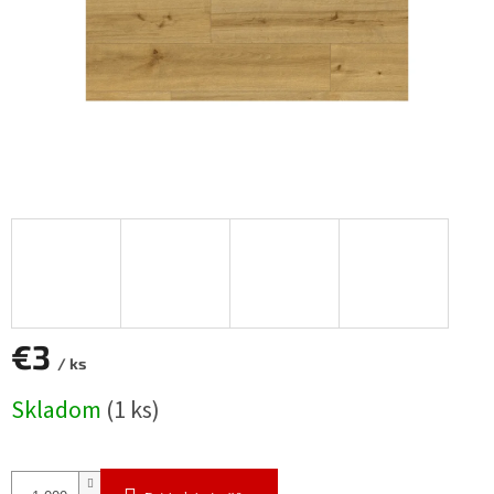
€3
/ ks
Jednotková
Skladom
(1 ks)
cena: