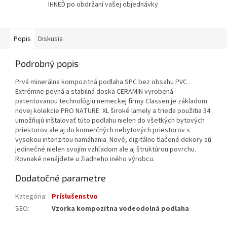
IHNEĎ po obdržaní vašej objednávky
Popis
Diskusia
Podrobný popis
Prvá minerálna kompozitná podlaha SPC bez obsahu PVC .
Extrémne pevná a stabilná doska CERAMIN vyrobená
patentovanou technológiu nemeckej firmy Classen je základom
novej kolekcie PRO NATURE. XL široké lamely a trieda použitia 34
umožňujú inštalovať túto podlahu nielen do všetkých bytových
priestorov ale aj do komerčných nebytových priestorov s
vysokou intenzitou namáhania. Nové, digitálne tlačené dekory sú
jedinečné nielen svojím vzhľadom ale aj štruktúrou povrchu.
Rovnaké nenájdete u žiadneho iného výrobcu.
Dodatočné parametre
Kategória
:
Príslušenstvo
SEO
:
Vzorka kompozitna vodeodolná podlaha