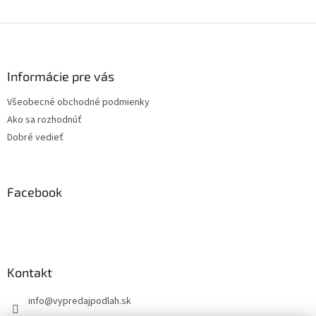
Z
á
p
ä
Informácie pre vás
t
Všeobecné obchodné podmienky
i
Ako sa rozhodnúť
e
Dobré vedieť
Facebook
Kontakt
info
@
vypredajpodlah.sk