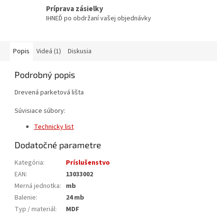
Príprava zásielky
IHNEĎ po obdržaní vašej objednávky
Popis
Videá (1)
Diskusia
Podrobný popis
Drevená parketová lišta
Súvisiace súbory:
Technicky list
Dodatočné parametre
Kategória
:
Príslušenstvo
EAN
:
13033002
Merná jednotka
:
mb
Balenie
:
24 mb
Typ / materiál
:
MDF