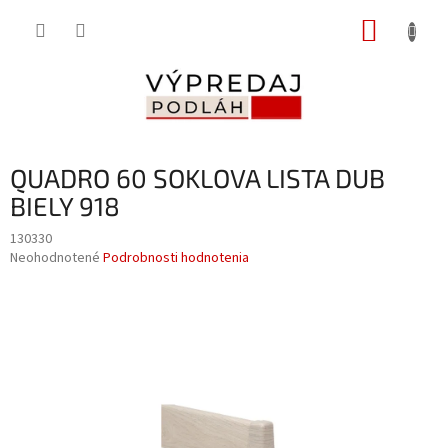
Prejsť
NÁKUP
na
obsah
KOŠÍK
QUADRO 60 SOKLOVA LISTA DUB
BIELY 918
130330
Priemerné
Neohodnotené
Podrobnosti hodnotenia
hodnotenie
produktu
je
0,0
z
5
hviezdičiek.