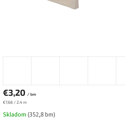
€3,20
/ bm
Jednotková
€7,68 / 2.4 m
cena:
Skladom
(352,8 bm)