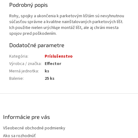
Podrobný popis
Rohy, spojky a ukončenia k parketovým lištám sú nevyhnutnou
súčasťou správne a kvalitne nainštalovaných parketových líšt.
Ich použitie nielen urýchluje montáž líšt, ale aj chráni miesta
spojov pred poškodením.
Dodatočné parametre
Kategória
:
Príslušenstvo
Výrobca / značka
:
Effector
Merná jednotka
:
ks
Balenie
:
25 ks
Z
á
p
ä
Informácie pre vás
t
Všeobecné obchodné podmienky
i
Ako sa rozhodnúť
e