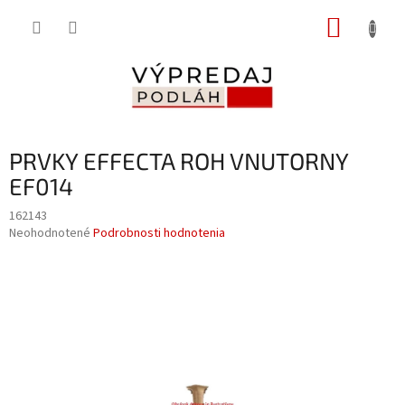
Prejsť
NÁKUP
na
obsah
KOŠÍK
PRVKY EFFECTA ROH VNUTORNY
EF014
162143
Priemerné
Neohodnotené
Podrobnosti hodnotenia
hodnotenie
produktu
je
0,0
z
5
hviezdičiek.