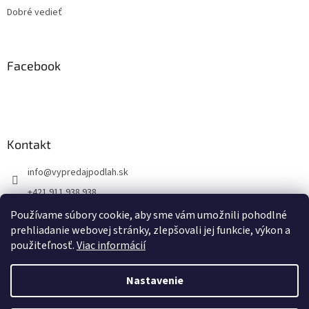
Dobré vedieť
Facebook
Kontakt
info
@
vypredajpodlah.sk
+421 911 938 938
@vypredajpodlah
Používame súbory cookie, aby sme vám umožnili pohodlné
prehliadanie webovej stránky, zlepšovali jej funkcie, výkon a
vypredajpodlah
použiteľnosť.
Viac informácií
Nastavenie
Vytvoril Shoptet