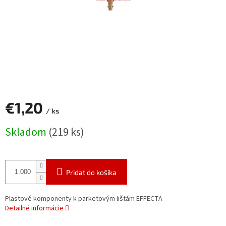
€1,20
/ ks
Jednotková
Skladom
(219 ks)
cena:
Pridať do košíka
Plastové komponenty k parketovým lištám EFFECTA
Detailné informácie