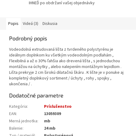
IHNEĎ po obdržaní vašej objednávky
Popis
Videá (3)
Diskusia
Podrobný popis
Vodeodolná extrudovaná lišta z tvrdeného polystyrénu je
ideálnym doplnkom ku všetkým vodeodolným podlahám ,
Flexibilná a až o 30% ľahšia ako drevená lišta , s jednoduchou
montážou na úchytky , alebo nalepením montážnym lepidlom .
Lišta prekryje 2 cm širokú dilatačnú škáru . K lište je v ponuke aj
kompletný doplnkový sortiment / úchyty , rohy , spojky ,
ukončenia / .
Dodatočné parametre
Kategória
:
Príslušenstvo
EAN
:
13059309
Merná jednotka
:
mb
Balenie
:
24 mb
Typ / materiál
:
Polystyrénová