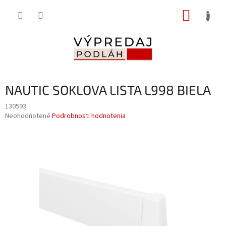
Prejsť
NÁKUP
na
obsah
KOŠÍK
NAUTIC SOKLOVA LISTA L998 BIELA
130593
Priemerné
Neohodnotené
Podrobnosti hodnotenia
hodnotenie
produktu
je
0,0
z
5
hviezdičiek.