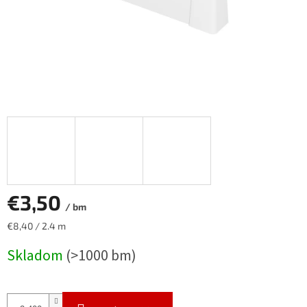
€3,50
/ bm
Jednotková
€8,40 / 2.4 m
cena:
Skladom
(>1000 bm)