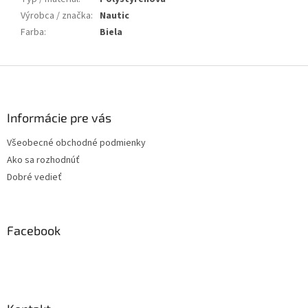
Výrobca / značka
:
Nautic
Farba
:
Biela
Z
á
p
ä
Informácie pre vás
t
Všeobecné obchodné podmienky
i
Ako sa rozhodnúť
e
Dobré vedieť
Facebook