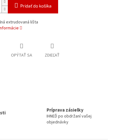
Pridať do košíka
ná extrudovaná lišta
informácie
OPÝTAŤ SA
ZDIEĽAŤ
Príprava zásielky
sti
IHNEĎ po obdržaní vašej
objednávky