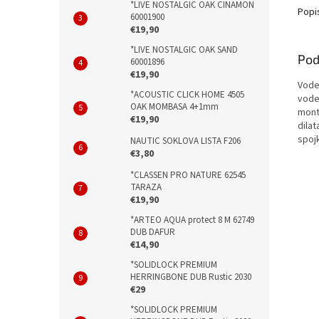
*LIVE NOSTALGIC OAK CINAMON
Popi
60001900
€19,90
*LIVE NOSTALGIC OAK SAND
Pod
60001896
€19,90
Vode
*ACOUSTIC CLICK HOME 4505
vode
OAK MOMBASA 4+1mm
mont
€19,90
dilat
spojk
NAUTIC SOKLOVA LISTA F206
€3,80
*CLASSEN PRO NATURE 62545
TARAZA
€19,90
*ARTEO AQUA protect 8 M 62749
DUB DAFUR
€14,90
*SOLIDLOCK PREMIUM
HERRINGBONE DUB Rustic 2030
€29
*SOLIDLOCK PREMIUM