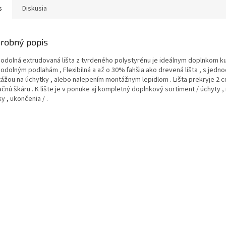
s
Diskusia
robný popis
odolná extrudovaná lišta z tvrdeného polystyrénu je ideálnym doplnkom k
odolným podlahám , Flexibilná a až o 30% ľahšia ako drevená lišta , s jedn
ážou na úchytky , alebo nalepením montážnym lepidlom . Lišta prekryje 2 c
ačnú škáru . K lište je v ponuke aj kompletný doplnkový sortiment / úchyty , 
y , ukončenia / .