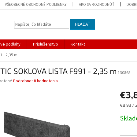
VŠEOBECNÉ OBCHODNÉ PODMIENKY
AKO SA ROZHODNÚŤ
DOBR
HĽADAŤ
ové podlahy
Príslušenstvo
Kontakt
 - 2,35 m
TIC SOKLOVA LISTA F991 - 2,35 m
130865
né
notené
Podrobnosti hodnotenia
nie
€3,
u
Jednotk
€8,93 / 
cena:
Skla
iek.