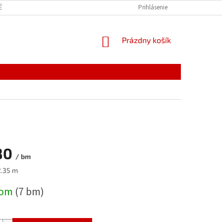
É VEDIEŤ
Prihlásenie
NÁKUPNÝ
Prázdny košík
KOŠÍK
80
/ bm
ová
2.35 m
dom
(7 bm)