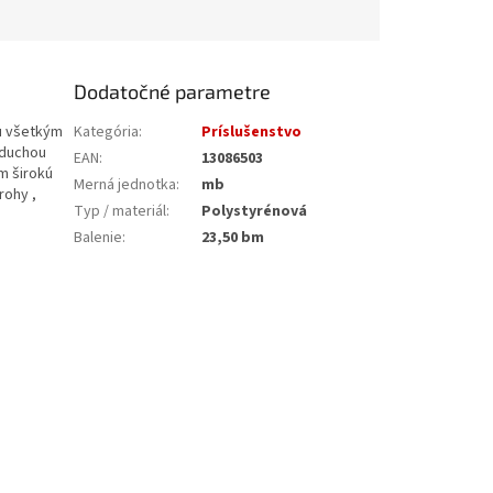
Dodatočné parametre
u všetkým
Kategória
:
Príslušenstvo
oduchou
EAN
:
13086503
m širokú
Merná jednotka
:
mb
rohy ,
Typ / materiál
:
Polystyrénová
Balenie
:
23,50 bm