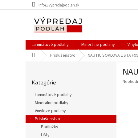
Prejsť
info@vypredajpodlah.sk
na
obsah
Laminátové podlahy
Minerálne podlahy
Vinyl
Domov
Príslušenstvo
NAUTIC SOKLOVA LISTA F991
B
NAU
o
Preskočiť
č
Priemer
Neohod
Kategórie
kategórie
n
hodnote
ý
produkt
Laminátové podlahy
p
je
Minerálne podlahy
0,0
a
z
Vinylové podlahy
n
5
e
Príslušenstvo
hviezdič
l
Podložky
Lišty