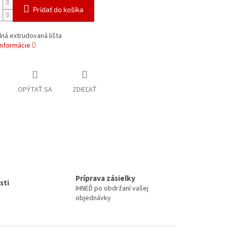
Pridať do košíka
ná extrudovaná lišta
informácie
OPÝTAŤ SA
ZDIEĽAŤ
Príprava zásielky
sti
IHNEĎ po obdržaní vašej
objednávky