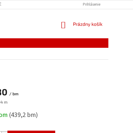
É VEDIEŤ
Prihlásenie
NÁKUPNÝ
Prázdny košík
KOŠÍK
80
/ bm
ová
.4 m
dom
(439,2 bm)