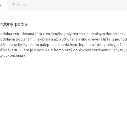
s
Diskusia
robný popis
odolná extrudovaná lišta z tvrdeného polystyrénu je ideálnym doplnkom k
odolným podlahám, Flexibilná a až o 30% ľahšia ako drevená lišta, s jedno
ážou na úchytky, alebo nalepením montážnym lepidlom. Lišta prekryje 2 cm
ačnú škáru. K lište je v ponuke aj kompletný doplnkový sortiment / úchyty , 
y , ukončenia /.