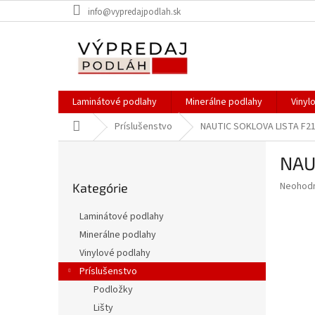
Prejsť
info@vypredajpodlah.sk
na
obsah
Laminátové podlahy
Minerálne podlahy
Vinyl
Domov
Príslušenstvo
NAUTIC SOKLOVA LISTA F2
B
NAU
o
Preskočiť
č
Priemer
Neohod
Kategórie
kategórie
n
hodnote
ý
produkt
Laminátové podlahy
p
je
Minerálne podlahy
0,0
a
z
Vinylové podlahy
n
5
e
Príslušenstvo
hviezdič
l
Podložky
Lišty