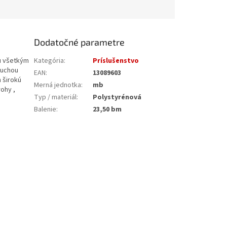
Dodatočné parametre
u všetkým
Kategória
:
Príslušenstvo
duchou
EAN
:
13089603
 širokú
Merná jednotka
:
mb
rohy ,
Typ / materiál
:
Polystyrénová
Balenie
:
23,50 bm