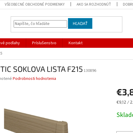
VŠEOBECNÉ OBCHODNÉ PODMIENKY
AKO SA ROZHODNÚŤ
DOBR
HĽADAŤ
ové podlahy
Príslušenstvo
Kontakt
15
TIC SOKLOVA LISTA F215
130896
né
notené
Podrobnosti hodnotenia
nie
€3,
u
Jednotk
€9,12 / 2
cena:
Skla
iek.