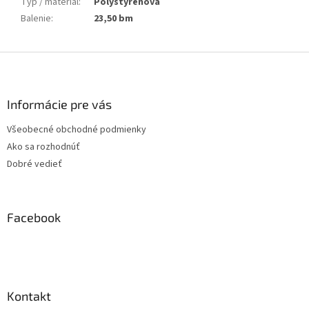
Typ / materiál
:
Polystyrénová
Balenie
:
23,50 bm
Z
á
p
ä
Informácie pre vás
t
Všeobecné obchodné podmienky
i
Ako sa rozhodnúť
e
Dobré vedieť
Facebook
Kontakt