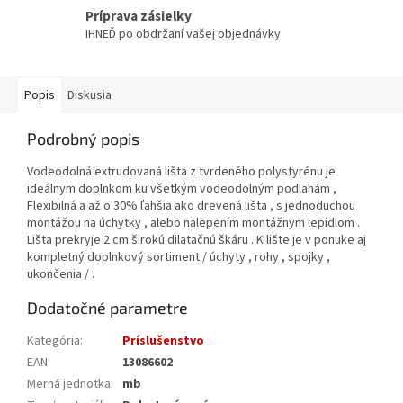
Príprava zásielky
IHNEĎ po obdržaní vašej objednávky
Popis
Diskusia
Podrobný popis
Vodeodolná extrudovaná lišta z tvrdeného polystyrénu je
ideálnym doplnkom ku všetkým vodeodolným podlahám ,
Flexibilná a až o 30% ľahšia ako drevená lišta , s jednoduchou
montážou na úchytky , alebo nalepením montážnym lepidlom .
Lišta prekryje 2 cm širokú dilatačnú škáru . K lište je v ponuke aj
kompletný doplnkový sortiment / úchyty , rohy , spojky ,
ukončenia / .
Dodatočné parametre
Kategória
:
Príslušenstvo
EAN
:
13086602
Merná jednotka
:
mb