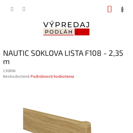
Prejsť
NÁKUP
na
obsah
KOŠÍK
NAUTIC SOKLOVA LISTA F108 - 2,35
m
130866
Priemerné
Neohodnotené
Podrobnosti hodnotenia
hodnotenie
produktu
je
0,0
z
5
hviezdičiek.