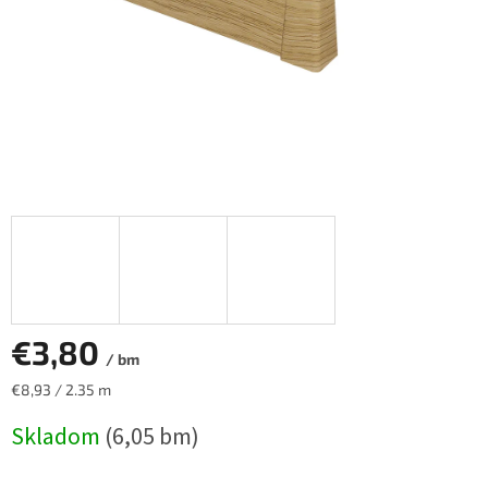
€3,80
/ bm
Jednotková
€8,93 / 2.35 m
cena:
Skladom
(6,05 bm)