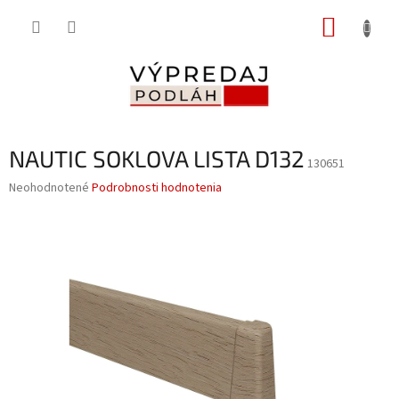
Prejsť
NÁKUP
na
obsah
KOŠÍK
NAUTIC SOKLOVA LISTA D132
130651
Priemerné
Neohodnotené
Podrobnosti hodnotenia
hodnotenie
produktu
je
0,0
z
5
hviezdičiek.