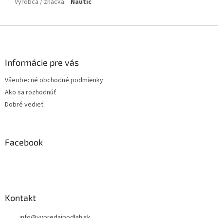
Výrobca / značka
:
Nautic
Z
á
p
ä
Informácie pre vás
t
Všeobecné obchodné podmienky
i
Ako sa rozhodnúť
e
Dobré vedieť
Facebook
Kontakt
info
@
vypredajpodlah.sk