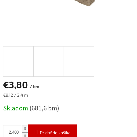
€3,80
/ bm
Jednotková
€9,12 / 2.4 m
cena:
Skladom
(681,6 bm)
Pridať do košíka