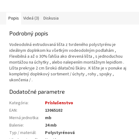
Popis
Videá (3)
Diskusia
Podrobný popis
Vodeodolná extrudovaná lišta z tvrdeného polystyrénu je
ideálnym doplnkom ku všetkým vodeodolným podlahám ,
Flexibilná a až o 30% ľahšia ako drevená lišta , s jednoduchou
montážou na úchytky , alebo nalepením montážnym lepidlom .
Lišta prekryje 2 cm širokú dilatačnú škáru . K lište je v ponuke aj
kompletný doplnkový sortiment / úchyty , rohy , spojky ,
ukončenia / .
Dodatočné parametre
Kategória
:
Príslušenstvo
EAN
:
13065102
Merná jednotka
:
mb
Balenie
:
24 mb
Typ / materiál
:
Polystyrénová