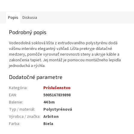
Popis
Diskusia
Podrobný popis
Vodeodolná soklová lišta z extrudovaného polystyrénu dodá
vášmu interiéru elegantný vzhľad. Lišta prekryje dilatačné
medzery, pomôže vyrovnať nerovnosti steny a ukryje káble a
zakončenia tapiet. Jej montáž je pomocou montážneho lepidla
jednoduchá a rýchla.
Dodatočné parametre
Kategória
:
Príslušenstvo
EAN
:
5905167839898
Balenie
:
44 bm
Typ / materiál
:
Polystyrénová
Výrobca / značka
:
Arbiton
Farba
:
Biela