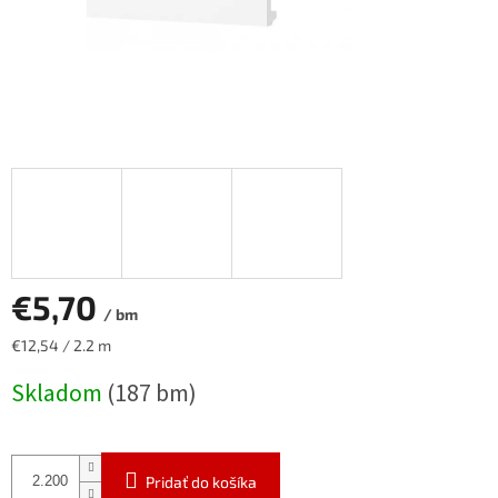
€5,70
/ bm
Jednotková
€12,54 / 2.2 m
cena:
Skladom
(187 bm)
Pridať do košíka