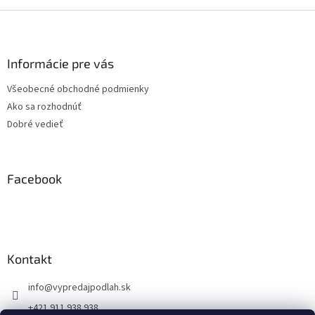
Z
á
p
ä
Informácie pre vás
t
Všeobecné obchodné podmienky
i
Ako sa rozhodnúť
e
Dobré vedieť
Facebook
Kontakt
info
@
vypredajpodlah.sk
+421 911 938 938