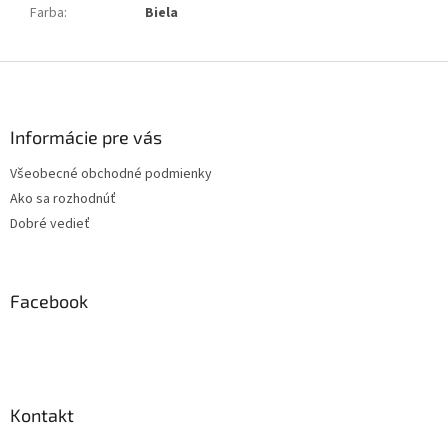
Farba
:
Biela
Z
á
p
ä
Informácie pre vás
t
Všeobecné obchodné podmienky
i
Ako sa rozhodnúť
e
Dobré vedieť
Facebook
Kontakt