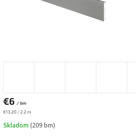
€6
/ bm
Jednotková
€13,20 / 2.2 m
cena:
Skladom
(209 bm)