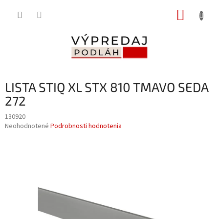
Prejsť
NÁKUP
na
obsah
KOŠÍK
LISTA STIQ XL STX 810 TMAVO SEDA
272
130920
Priemerné
Neohodnotené
Podrobnosti hodnotenia
hodnotenie
produktu
je
0,0
z
5
hviezdičiek.