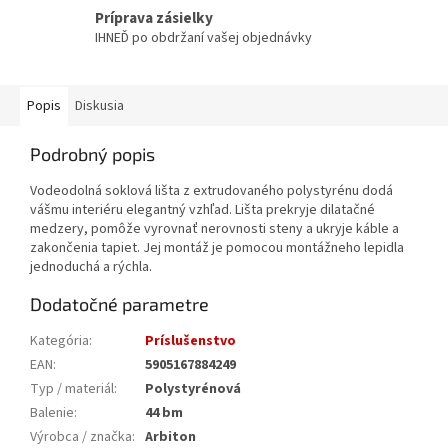
Príprava zásielky
IHNEĎ po obdržaní vašej objednávky
Popis
Diskusia
Podrobný popis
Vodeodolná soklová lišta z extrudovaného polystyrénu dodá
vášmu interiéru elegantný vzhľad. Lišta prekryje dilatačné
medzery, pomôže vyrovnať nerovnosti steny a ukryje káble a
zakončenia tapiet. Jej montáž je pomocou montážneho lepidla
jednoduchá a rýchla.
Dodatočné parametre
Kategória
:
Príslušenstvo
EAN
:
5905167884249
Typ / materiál
:
Polystyrénová
Balenie
:
44 bm
Výrobca / značka
:
Arbiton