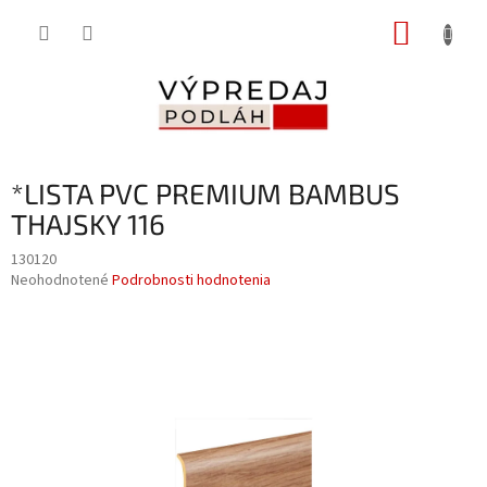
Prejsť
NÁKUP
na
obsah
KOŠÍK
*LISTA PVC PREMIUM BAMBUS
THAJSKY 116
130120
Priemerné
Neohodnotené
Podrobnosti hodnotenia
hodnotenie
produktu
je
0,0
z
5
hviezdičiek.