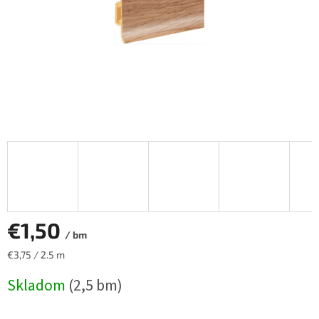
€1,50
/ bm
Jednotková
€3,75 / 2.5 m
cena:
Skladom
(2,5 bm)