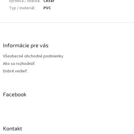
Výrobca / značka
:
Cezar
Typ / materiál
:
PVC
Z
á
p
ä
Informácie pre vás
t
Všeobecné obchodné podmienky
i
Ako sa rozhodnúť
e
Dobré vedieť
Facebook
Kontakt