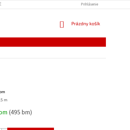
É VEDIEŤ
Prihlásenie
NÁKUPNÝ
Prázdny košík
KOŠÍK
 bm
ová
.5 m
dom
(495 bm)