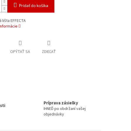
Pridať do košíka
 lišta EFFECTA
informácie
OPÝTAŤ SA
ZDIEĽAŤ
Príprava zásielky
sti
IHNEĎ po obdržaní vašej
objednávky