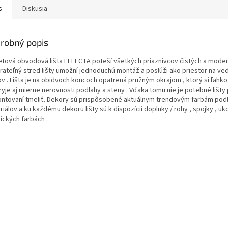
s
Diskusia
robný popis
etová obvodová lišta EFFECTA poteší všetkých priaznivcov čistých a moderný
rateľný stred lišty umožní jednoduchú montáž a poslúži ako priestor na ve
ov . Lišta je na obidvoch koncoch opatrená pružným okrajom , ktorý si ľahko
yje aj mierne nerovnosti podlahy a steny . Vďaka tomu nie je potebné lišty
ntovaní tmeliť. Dekory sú prispôsobené aktuálnym trendovým farbám pod
iálov a ku každému dekoru lišty sú k dispozícii doplnky / rohy , spojky , uk
ických farbách .