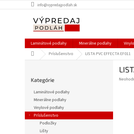
Prejsť
info@vypredajpodlah.sk
na
obsah
Laminátové podlahy
Minerálne podlahy
Vinyl
Domov
Príslušenstvo
LISTA PVC EFFECTA EF011
B
LIS
o
Preskočiť
č
Priemer
Neohod
Kategórie
kategórie
n
hodnote
ý
produkt
Laminátové podlahy
p
je
Minerálne podlahy
0,0
a
z
Vinylové podlahy
n
5
e
Príslušenstvo
hviezdič
l
Podložky
Lišty