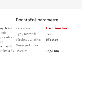
Dodatočné parametre
ch línií .
Kategória
:
Príslušenstvo
denie
Typ / materiál
:
PVC
 poradí a
Výrobca / značka
:
Effector
 po
Merná jednotka
:
bm
lahových
ončenia / v
Balenie
:
67,50 bm