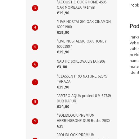
*ACOUSTIC CLICK HOME 4505
Popi
OAK MOMBASA 4+1mm
€19,90
*LIVE NOSTALGIC OAK CINAMON
Pod
60001900
€19,90
Park
*LIVE NOSTALGIC OAK HONEY
Vybe
60001897
kábl
€19,90
prekr
namo
NAUTIC SOKLOVA LISTA F206
mater
€3,80
ident
*CLASSEN PRO NATURE 62545
TARAZA
€19,90
*ARTEO AQUA protect 8 M 62749
DUB DAFUR
€14,90
*SOLIDLOCK PREMIUM
HERRINGBONE DUB Rustic 2030
€29
*SOLIDLOCK PREMIUM