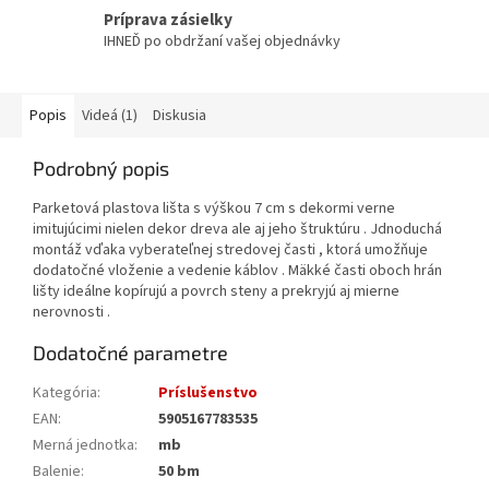
Príprava zásielky
IHNEĎ po obdržaní vašej objednávky
Popis
Videá (1)
Diskusia
Podrobný popis
Parketová plastova lišta s výškou 7 cm s dekormi verne
imitujúcimi nielen dekor dreva ale aj jeho štruktúru . Jdnoduchá
montáž vďaka vyberateľnej stredovej časti , ktorá umožňuje
dodatočné vloženie a vedenie káblov . Mäkké časti oboch hrán
lišty ideálne kopírujú a povrch steny a prekryjú aj mierne
nerovnosti .
Dodatočné parametre
Kategória
:
Príslušenstvo
EAN
:
5905167783535
Merná jednotka
:
mb
Balenie
:
50 bm