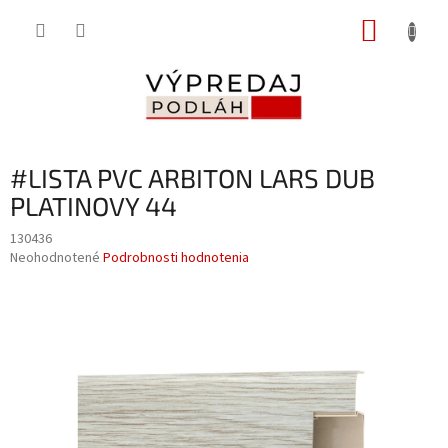
Prejsť
NÁKUP
na
obsah
KOŠÍK
#LISTA PVC ARBITON LARS DUB
PLATINOVY 44
130436
Priemerné
Neohodnotené
Podrobnosti hodnotenia
hodnotenie
produktu
je
0,0
z
5
hviezdičiek.