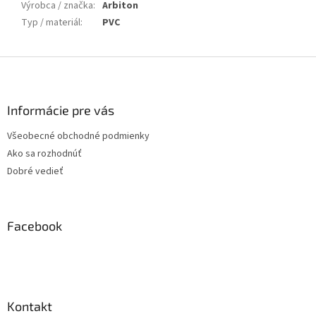
Výrobca / značka
:
Arbiton
Typ / materiál
:
PVC
Z
á
p
ä
Informácie pre vás
t
Všeobecné obchodné podmienky
i
Ako sa rozhodnúť
e
Dobré vedieť
Facebook
Kontakt