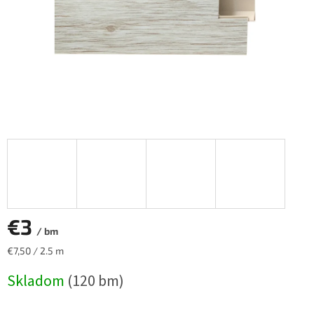
€3
/ bm
Jednotková
€7,50 / 2.5 m
cena:
Skladom
(120 bm)