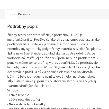
Popis
Diskusia
Podrobný popis
Žiadny tvar v priestore už nie je prekážkou. ORAC je
multifunkčná lišta. Používa sa ako stropná, lemovacia, ale aj ako
podlahová lišta. Lišta je vyrobená z Duropolymeru, čo je
extrudovaný syntetický polymérový materiál s tvrdosťou plastu.
Spĺňa najvyššie štandardy z hľadiska tvrdosti a odolnosti. Je
vodoodolná, takže jej použitie v kúpeľni nebude problémom. V
ponuke máme tento profil aj v prevedení FLEX, čo predstavuje
lištu ohybnú až na rádius 20 cm. Ohybné lišty FLEX sa ohýbajú bez
deformácie profilu a sú vyrobené z elastického polyuretánu.
Lištu môžete jednoducho nainštalovať nielen na stenu, okolo
stĺpu, ale rovnako ju použiť k olištovaniu stropu a všetkých aj
tvarom náročných častí interiéru.
Výhody:
- Ľahké lepenie
- 100% recyklovateľná
- Neobsahuje toxické látky