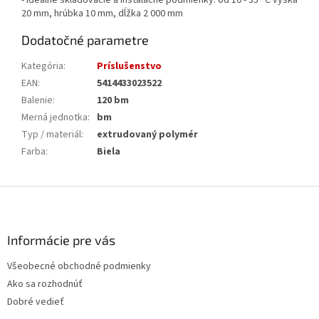
- Ideálne skladovacie a inštalačné podmienky: od 10 - 35 °C výška
20 mm, hrúbka 10 mm, dĺžka 2 000 mm
Dodatočné parametre
Kategória
:
Príslušenstvo
EAN
:
5414433023522
Balenie
:
120 bm
Merná jednotka
:
bm
Typ / materiál
:
extrudovaný polymér
Farba
:
Biela
Z
á
p
ä
Informácie pre vás
t
Všeobecné obchodné podmienky
i
Ako sa rozhodnúť
e
Dobré vedieť