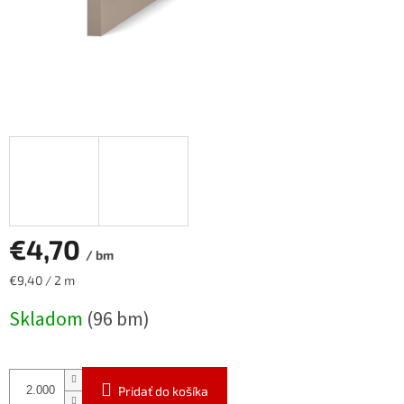
€4,70
/ bm
Jednotková
€9,40 / 2 m
cena:
Skladom
(96 bm)
Pridať do košíka