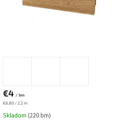
€4
/ bm
Jednotková
€8,80 / 2.2 m
cena:
Skladom
(220 bm)