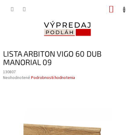
Prejsť
NÁKUP
na
obsah
KOŠÍK
LISTA ARBITON VIGO 60 DUB
MANORIAL 09
130807
Priemerné
Neohodnotené
Podrobnosti hodnotenia
hodnotenie
produktu
je
0,0
z
5
hviezdičiek.