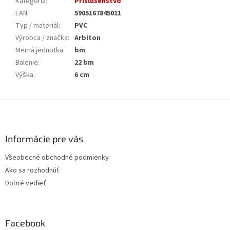
Kategória
:
Príslušenstvo
EAN
:
5905167845011
Typ / materiál
:
PVC
Výrobca / značka
:
Arbiton
Merná jednotka
:
bm
Balenie
:
22 bm
Výška
:
6 cm
Z
á
p
ä
Informácie pre vás
t
Všeobecné obchodné podmienky
i
Ako sa rozhodnúť
e
Dobré vedieť
Facebook