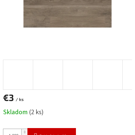
€3
/ ks
Jednotková
Skladom
(2 ks)
cena: