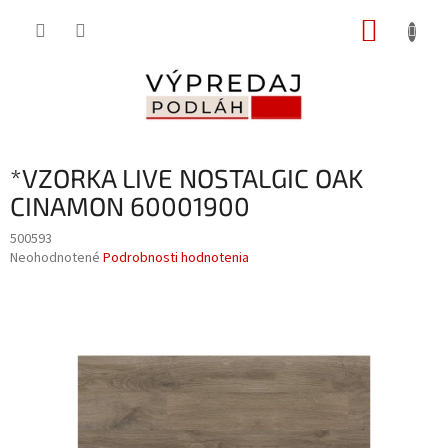
Prejsť
NÁKUP
na
obsah
KOŠÍK
*VZORKA LIVE NOSTALGIC OAK
CINAMON 60001900
500593
Priemerné
Neohodnotené
Podrobnosti hodnotenia
hodnotenie
produktu
je
0,0
z
5
hviezdičiek.