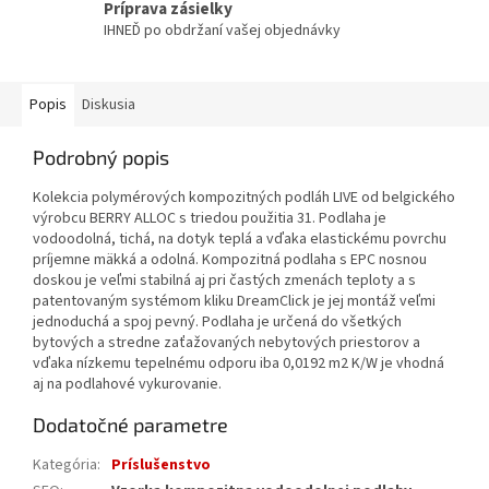
Príprava zásielky
IHNEĎ po obdržaní vašej objednávky
Popis
Diskusia
Podrobný popis
Kolekcia polymérových kompozitných podláh LIVE od belgického
výrobcu BERRY ALLOC s triedou použitia 31. Podlaha je
vodoodolná, tichá, na dotyk teplá a vďaka elastickému povrchu
príjemne mäkká a odolná. Kompozitná podlaha s EPC nosnou
doskou je veľmi stabilná aj pri častých zmenách teploty a s
patentovaným systémom kliku DreamClick je jej montáž veľmi
jednoduchá a spoj pevný. Podlaha je určená do všetkých
bytových a stredne zaťažovaných nebytových priestorov a
vďaka nízkemu tepelnému odporu iba 0,0192 m2 K/W je vhodná
aj na podlahové vykurovanie.
Dodatočné parametre
Kategória
:
Príslušenstvo