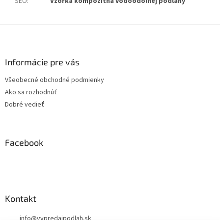
SEO
:
Vzorka kompozitna vodoodolnej podlahy
Z
á
p
ä
Informácie pre vás
t
Všeobecné obchodné podmienky
i
Ako sa rozhodnúť
e
Dobré vedieť
Facebook
Kontakt
info
@
vypredajpodlah.sk