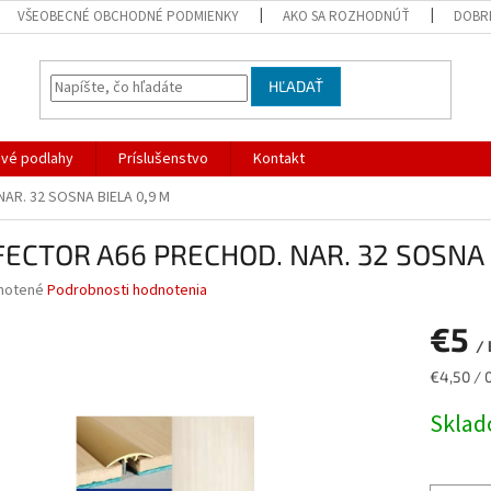
VŠEOBECNÉ OBCHODNÉ PODMIENKY
AKO SA ROZHODNÚŤ
DOBR
HĽADAŤ
ové podlahy
Príslušenstvo
Kontakt
AR. 32 SOSNA BIELA 0,9 M
FECTOR A66 PRECHOD. NAR. 32 SOSNA 
né
notené
Podrobnosti hodnotenia
nie
€5
u
/
Jednotk
€4,50 / 
cena:
Skla
iek.