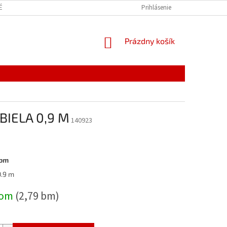
É VEDIEŤ
Prihlásenie
NÁKUPNÝ
Prázdny košík
KOŠÍK
BIELA 0,9 M
140923
 bm
ová
0.9 m
dom
(2,79 bm)