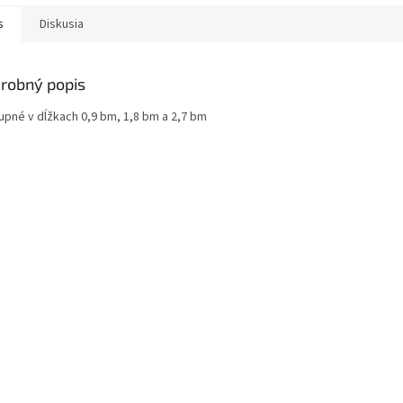
s
Diskusia
robný popis
upné v dĺžkach 0,9 bm, 1,8 bm a 2,7 bm