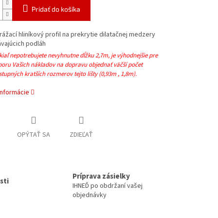
Pridať do košíka
rážací hliníkový profil na prekrytie dilatačnej medzery
ávajúcich podláh
iaľ nepotrebujete nevyhnutne dĺžku 2,7m, je výhodnejšie pre
poru Vašich nákladov na dopravu objednať väčší počet
tupných kratších rozmerov tejto lišty (0,93m , 1,8m).
informácie
OPÝTAŤ SA
ZDIEĽAŤ
Príprava zásielky
sti
IHNEĎ po obdržaní vašej
objednávky