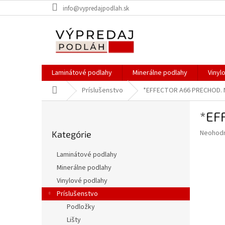
Prejsť
info@vypredajpodlah.sk
na
obsah
Laminátové podlahy
Minerálne podlahy
Vinyl
Domov
Príslušenstvo
*EFFECTOR A66 PRECHOD. N
B
*EF
o
Preskočiť
č
Priemer
Neohod
Kategórie
kategórie
n
hodnote
ý
produkt
Laminátové podlahy
p
je
Minerálne podlahy
0,0
a
z
Vinylové podlahy
n
5
e
Príslušenstvo
hviezdič
l
Podložky
Lišty