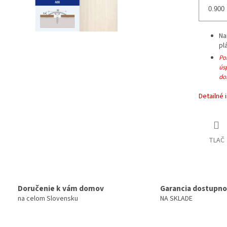
Na
pl
Pok
ús
dos
Detailné 
TLAČ
Doručenie k vám domov
Garancia dostupno
na celom Slovensku
NA SKLADE