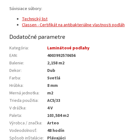
Súvisiace súbory:
Technický list
Classen - Certifikát na antibakteriálne vlastnosti podláh
Dodatočné parametre
Kategória
:
Laminátové podlahy
EAN
:
4003992570656
Balenie
:
2,158 m2
Dekor
:
Dub
Farba
:
Svetlá
Hrúbka
:
8 mm
Merná jednotka
:
m2
Trieda použitia
:
AC5/33
V drážka
:
4 V
Paleta
:
103,584 m2
Výrobca / značka
:
Arteo
Vodeodolnosť
:
48 hodín
Spôsob inštalácie
:
Plávajúci