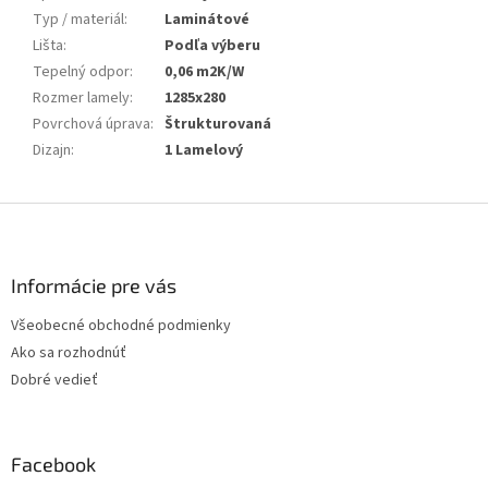
Typ / materiál
:
Laminátové
Lišta
:
Podľa výberu
Tepelný odpor
:
0,06 m2K/W
Rozmer lamely
:
1285x280
Povrchová úprava
:
Štrukturovaná
Dizajn
:
1 Lamelový
Z
á
p
ä
Informácie pre vás
t
Všeobecné obchodné podmienky
i
Ako sa rozhodnúť
e
Dobré vedieť
Facebook