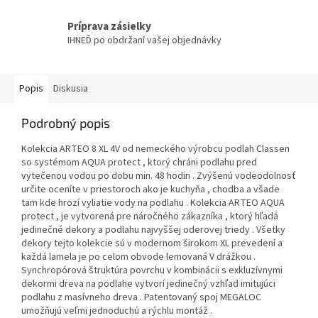
Príprava zásielky
IHNEĎ po obdržaní vašej objednávky
Popis
Diskusia
Podrobný popis
Kolekcia ARTEO 8 XL 4V od nemeckého výrobcu podlah Classen
so systémom AQUA protect , ktorý chráni podlahu pred
vytečenou vodou po dobu min. 48 hodin . Zvýšenú vodeodolnosť
určite oceníte v priestoroch ako je kuchyňa , chodba a všade
tam kde hrozí vyliatie vody na podlahu . Kolekcia ARTEO AQUA
protect , je vytvorená pre náročného zákazníka , ktorý hľadá
jedinečné dekory a podlahu najvyššej oderovej triedy . Všetky
dekory tejto kolekcie sú v modernom širokom XL prevedení a
každá lamela je po celom obvode lemovaná V drážkou .
Synchropórová štruktúra povrchu v kombinácii s exkluzívnymi
dekormi dreva na podlahe vytvorí jedinečný vzhľad imitujúci
podlahu z masívneho dreva . Patentovaný spoj MEGALOC
umožňujú veľmi jednoduchú a rýchlu montáž .