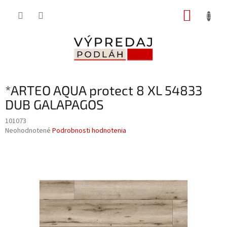
Prejsť
NÁKUP
na
obsah
KOŠÍK
*ARTEO AQUA protect 8 XL 54833
DUB GALAPAGOS
101073
Priemerné
Neohodnotené
Podrobnosti hodnotenia
hodnotenie
produktu
je
0,0
z
5
hviezdičiek.