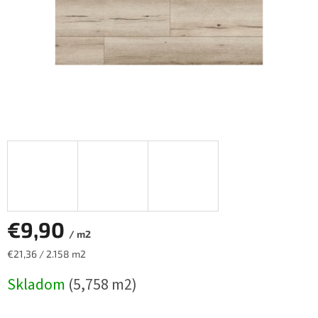
€9,90
/ m2
Jednotková
€21,36 / 2.158 m2
cena:
Skladom
(5,758 m2)